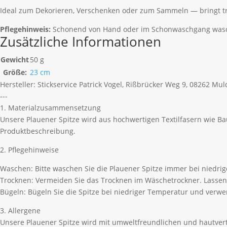
Ideal zum Dekorieren, Verschenken oder zum Sammeln — bringt tr
Pflegehinweis:
Schonend von Hand oder im Schonwaschgang waschba
Zusätzliche Informationen
Gewicht
50 g
Größe:
23 cm
Hersteller:
Stickservice Patrick Vogel, Rißbrücker Weg 9, 08262 Mu
---
1. Materialzusammensetzung
Unsere Plauener Spitze wird aus hochwertigen Textilfasern wie B
Produktbeschreibung.
2. Pflegehinweise
Waschen: Bitte waschen Sie die Plauener Spitze immer bei niedri
Trocknen: Vermeiden Sie das Trocknen im Wäschetrockner. Lassen 
Bügeln: Bügeln Sie die Spitze bei niedriger Temperatur und ver
3. Allergene
Unsere Plauener Spitze wird mit umweltfreundlichen und hautvertr