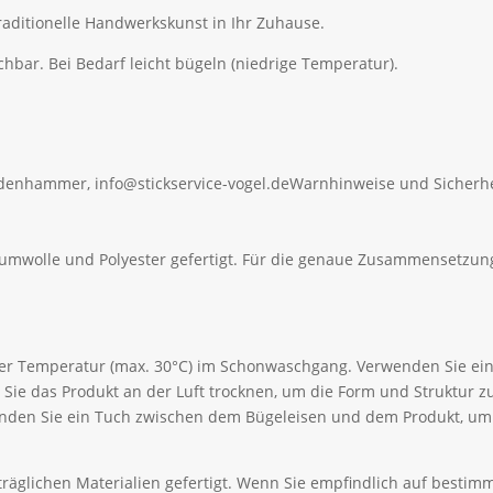
aditionelle Handwerkskunst in Ihr Zuhause.
r. Bei Bedarf leicht bügeln (niedrige Temperatur).
ldenhammer, info@stickservice-vogel.de
Warnhinweise und Sicherhe
aumwolle und Polyester gefertigt. Für die genaue Zusammensetzung
ger Temperatur (max. 30°C) im Schonwaschgang. Verwenden Sie ein
Sie das Produkt an der Luft trocknen, um die Form und Struktur 
wenden Sie ein Tuch zwischen dem Bügeleisen und dem Produkt, u
äglichen Materialien gefertigt. Wenn Sie empfindlich auf bestimmt