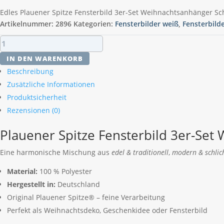
Edles Plauener Spitze Fensterbild 3er-Set Weihnachtsanhänger Sc
Artikelnummer:
2896
Kategorien:
Fensterbilder weiß
,
Fensterbild
Plauener
Spitze
IN DEN WARENKORB
Fensterbild
Beschreibung
3er-
Zusätzliche Informationen
Set
Produktsicherheit
Weihnachtsanhänger
Schneestern
Rezensionen (0)
Menge
Plauener Spitze Fensterbild 3er-Se
Eine harmonische Mischung aus
edel & traditionell
,
modern & schlic
Material:
100 % Polyester
Hergestellt in:
Deutschland
Original Plauener Spitze® – feine Verarbeitung
Perfekt als Weihnachtsdeko, Geschenkidee oder Fensterbild