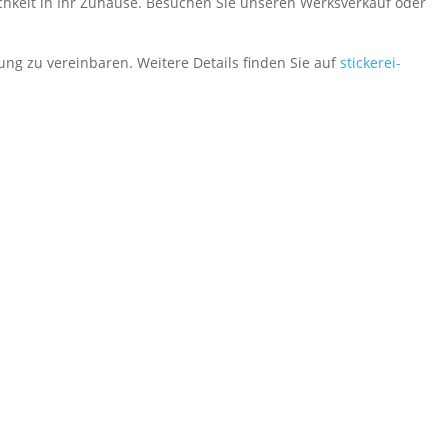
chkeit in Ihr Zuhause. Besuchen Sie unseren Werksverkauf oder
ung zu vereinbaren. Weitere Details finden Sie auf
stickerei-