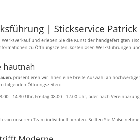
rung KOSTENLOS! - Wander-, Reise- und Busgruppen herzlich wi
sführung | Stickservice Patrick
erksverkauf und erleben Sie die Kunst der handgefertigten Tischw
 Informationen zu Öffnungszeiten, kostenlosen Werksführungen und
e hautnah
lauen
, präsentieren wir Ihnen eine breite Auswahl an hochwertiger 
zu folgenden Öffnungszeiten:
.00 - 14.30 Uhr, Freitag 08.00 - 12.00 Uhr, oder nach Vereinbarung
ich von unserem Team individuell beraten. Sollten Sie Maße nehm
trifft Moderne