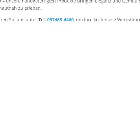
nk – unsere handgefertigten Produkte bringen Eleganz und Gemütli
hautnah zu erleben.
eren Sie uns unter
Tel.
037465-4460
, um Ihre kostenlose Werksführ