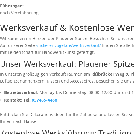
Führungen:
nach Vereinbarung
Werksfüh
Werksverkauf & Kostenlose Werk
Willkommen im Herzen der Plauener Spitze! Besuchen Sie unseren W
Auf unserer Seite
stickerei-vogel.de/werksverkauf/
finden Sie alle
mit Leidenschaft für Handwerkskunst gefertigt.
Unser Werksverkauf: Plauener Spitz
In unseren großzügigen Verkaufsräumen am
Rißbrücker Weg 9, P
Luftspitzenanhängern, Kissen und Accessoires. Besuchen Sie uns 
Betriebsverkauf
: Montag bis Donnerstag, 08:00–12:00 Uhr und 13
Kontakt
:
Tel.
037465-4460
Entdecken Sie Dekorationsideen für Ihr Zuhause und lassen Sie s
Ihnen nach Hause.
Kostenlose Werksführung: Tradition 