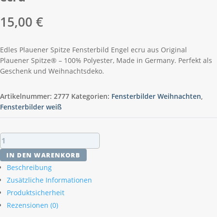
15,00
€
Edles Plauener Spitze Fensterbild Engel ecru aus Original
Plauener Spitze® – 100% Polyester, Made in Germany. Perfekt als
Geschenk und Weihnachtsdeko.
Artikelnummer:
2777
Kategorien:
Fensterbilder Weihnachten
,
Fensterbilder weiß
Plauener
Spitze
IN DEN WARENKORB
Fensterbild
Beschreibung
Engel
Zusätzliche Informationen
ecru
Produktsicherheit
Menge
Rezensionen (0)