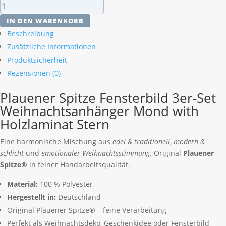
Plauener
Spitze
IN DEN WARENKORB
Fensterbild
Beschreibung
3er-
Zusätzliche Informationen
Set
Produktsicherheit
Weihnachtsanhänger
Mond
Rezensionen (0)
mit
Plauener Spitze Fensterbild 3er-Set
Stern
Weihnachtsanhänger Mond with
Menge
Holzlaminat Stern
Eine harmonische Mischung aus
edel & traditionell
,
modern &
schlicht
und
emotionaler Weihnachtsstimmung
. Original
Plauener
Spitze®
in feiner Handarbeitsqualität.
Material:
100 % Polyester
Hergestellt in:
Deutschland
Original Plauener Spitze® – feine Verarbeitung
Perfekt als Weihnachtsdeko, Geschenkidee oder Fensterbild