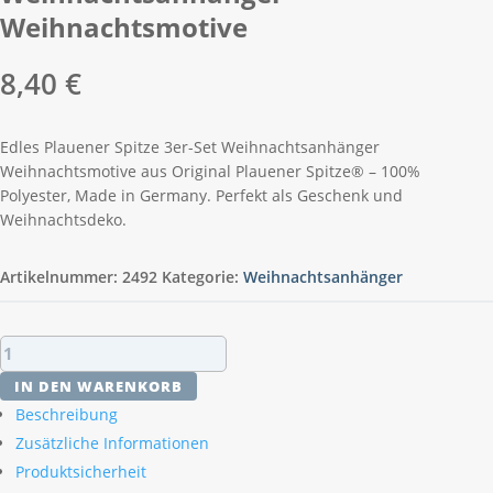
Weihnachtsmotive
8,40
€
Edles Plauener Spitze 3er-Set Weihnachtsanhänger
Weihnachtsmotive aus Original Plauener Spitze® – 100%
Polyester, Made in Germany. Perfekt als Geschenk und
Weihnachtsdeko.
Artikelnummer:
2492
Kategorie:
Weihnachtsanhänger
Plauener
Spitze
IN DEN WARENKORB
3er-
Beschreibung
Set
Zusätzliche Informationen
Weihnachtsanhänger
Produktsicherheit
Weihnachtsmotive