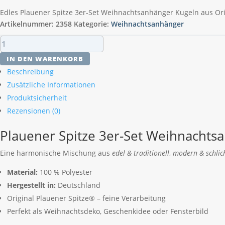
Edles Plauener Spitze 3er-Set Weihnachtsanhänger Kugeln aus Ori
Artikelnummer:
2358
Kategorie:
Weihnachtsanhänger
Plauener
Spitze
IN DEN WARENKORB
3er-
Beschreibung
Set
Zusätzliche Informationen
Weihnachtsanhänger
Produktsicherheit
Kugeln
Menge
Rezensionen (0)
Plauener Spitze 3er-Set Weihnachts
Eine harmonische Mischung aus
edel & traditionell
,
modern & schlic
Material:
100 % Polyester
Hergestellt in:
Deutschland
Original Plauener Spitze® – feine Verarbeitung
Perfekt als Weihnachtsdeko, Geschenkidee oder Fensterbild