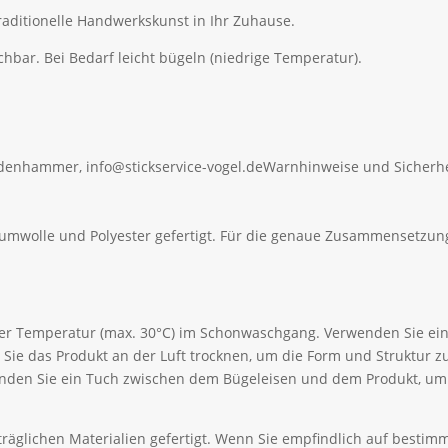
aditionelle Handwerkskunst in Ihr Zuhause.
r. Bei Bedarf leicht bügeln (niedrige Temperatur).
ldenhammer, info@stickservice-vogel.de
Warnhinweise und Sicherhe
aumwolle und Polyester gefertigt. Für die genaue Zusammensetzung
ger Temperatur (max. 30°C) im Schonwaschgang. Verwenden Sie ein
Sie das Produkt an der Luft trocknen, um die Form und Struktur 
wenden Sie ein Tuch zwischen dem Bügeleisen und dem Produkt, u
äglichen Materialien gefertigt. Wenn Sie empfindlich auf bestimmt