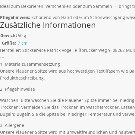
Ideal zum Dekorieren, Verschenken oder zum Sammeln — bringt tr
Pflegehinweis:
Schonend von Hand oder im Schonwaschgang waschba
Zusätzliche Informationen
Gewicht
50 g
Größe:
7 cm
Hersteller:
Stickservice Patrick Vogel, Rißbrücker Weg 9, 08262 Mu
---
1. Materialzusammensetzung
Unsere Plauener Spitze wird aus hochwertigen Textilfasern wie B
Produktbeschreibung.
2. Pflegehinweise
Waschen: Bitte waschen Sie die Plauener Spitze immer bei niedri
Trocknen: Vermeiden Sie das Trocknen im Wäschetrockner. Lassen 
Bügeln: Bügeln Sie die Spitze bei niedriger Temperatur und ver
3. Allergene
Unsere Plauener Spitze wird mit umweltfreundlichen und hautvertr