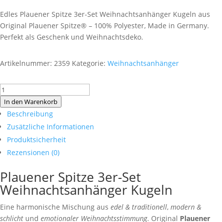
Edles Plauener Spitze 3er-Set Weihnachtsanhänger Kugeln aus
Original Plauener Spitze® – 100% Polyester, Made in Germany.
Perfekt als Geschenk und Weihnachtsdeko.
Artikelnummer:
2359
Kategorie:
Weihnachtsanhänger
Plauener
Spitze
In den Warenkorb
3er-
Beschreibung
Set
Zusätzliche Informationen
Weihnachtsanhänger
Produktsicherheit
Kugeln
Rezensionen (0)
Menge
Plauener Spitze 3er-Set
Weihnachtsanhänger Kugeln
Eine harmonische Mischung aus
edel & traditionell
,
modern &
schlicht
und
emotionaler Weihnachtsstimmung
. Original
Plauener