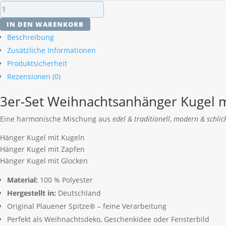
3er-
Set
IN DEN WARENKORB
Weihnachtsanhänger
Beschreibung
Kugel
Zusätzliche Informationen
mit
Produktsicherheit
Kugeln
Zapfen
Rezensionen (0)
Glocken
3er-Set Weihnachtsanhänger Kugel m
Menge
Eine harmonische Mischung aus
edel & traditionell
,
modern & schlic
Hänger Kugel mit Kugeln
Hänger Kugel mit Zapfen
Hänger Kugel mit Glocken
Material:
100 % Polyester
Hergestellt in:
Deutschland
Original Plauener Spitze® – feine Verarbeitung
Perfekt als Weihnachtsdeko, Geschenkidee oder Fensterbild