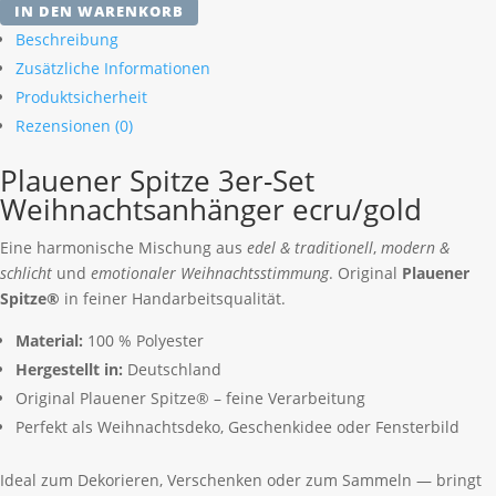
IN DEN WARENKORB
3er-
Beschreibung
Set
Zusätzliche Informationen
Weihnachtsanhänger
Produktsicherheit
ecru/gold
Menge
Rezensionen (0)
Plauener Spitze 3er-Set
Weihnachtsanhänger ecru/gold
Eine harmonische Mischung aus
edel & traditionell
,
modern &
schlicht
und
emotionaler Weihnachtsstimmung
. Original
Plauener
Spitze®
in feiner Handarbeitsqualität.
Material:
100 % Polyester
Hergestellt in:
Deutschland
Original Plauener Spitze® – feine Verarbeitung
Perfekt als Weihnachtsdeko, Geschenkidee oder Fensterbild
Ideal zum Dekorieren, Verschenken oder zum Sammeln — bringt