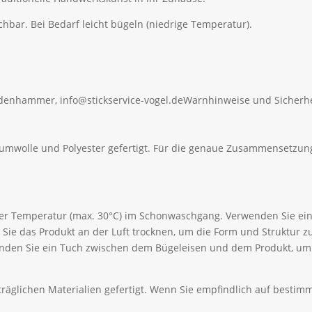
r. Bei Bedarf leicht bügeln (niedrige Temperatur).
ldenhammer, info@stickservice-vogel.de
Warnhinweise und Sicherhe
aumwolle und Polyester gefertigt. Für die genaue Zusammensetzung
ger Temperatur (max. 30°C) im Schonwaschgang. Verwenden Sie ein
Sie das Produkt an der Luft trocknen, um die Form und Struktur 
wenden Sie ein Tuch zwischen dem Bügeleisen und dem Produkt, u
äglichen Materialien gefertigt. Wenn Sie empfindlich auf bestimmt