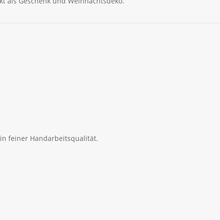
ekt als Geschenk und Weihnachtsdeko.
in feiner Handarbeitsqualität.