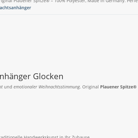
iginal Plauener Spitze® – 100% Polyester, Made in Germany. Perf
achtsanhänger
anhänger Glocken
ht
und
emotionaler Weihnachtsstimmung
. Original
Plauener Spitze®
aditionelle Handwerkskunst in Ihr Zuhause.