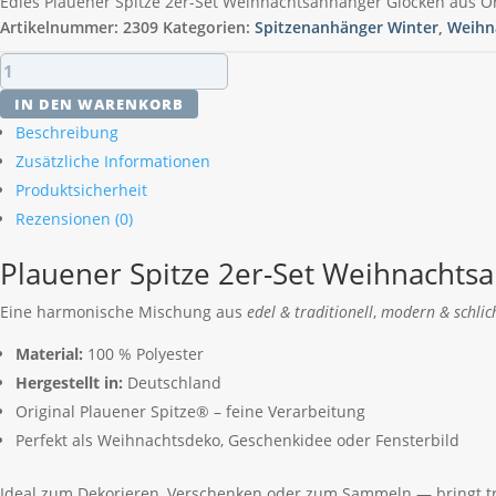
Edles Plauener Spitze 2er-Set Weihnachtsanhänger Glocken aus Or
Artikelnummer:
2309
Kategorien:
Spitzenanhänger Winter
,
Weihn
Plauener
Spitze
IN DEN WARENKORB
2er-
Beschreibung
Set
Zusätzliche Informationen
Weihnachtsanhänger
Produktsicherheit
Glocken
Menge
Rezensionen (0)
Plauener Spitze 2er-Set Weihnachts
Eine harmonische Mischung aus
edel & traditionell
,
modern & schlic
Material:
100 % Polyester
Hergestellt in:
Deutschland
Original Plauener Spitze® – feine Verarbeitung
Perfekt als Weihnachtsdeko, Geschenkidee oder Fensterbild
Ideal zum Dekorieren, Verschenken oder zum Sammeln — bringt tr