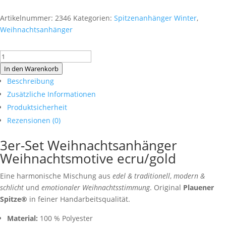
Artikelnummer:
2346
Kategorien:
Spitzenanhänger Winter
,
Weihnachtsanhänger
3er-
Set
In den Warenkorb
Weihnachtsanhänger
Beschreibung
Weihnachtsmotive
Zusätzliche Informationen
ecru/gold
Produktsicherheit
Menge
Rezensionen (0)
3er-Set Weihnachtsanhänger
Weihnachtsmotive ecru/gold
Eine harmonische Mischung aus
edel & traditionell
,
modern &
schlicht
und
emotionaler Weihnachtsstimmung
. Original
Plauener
Spitze®
in feiner Handarbeitsqualität.
Material:
100 % Polyester