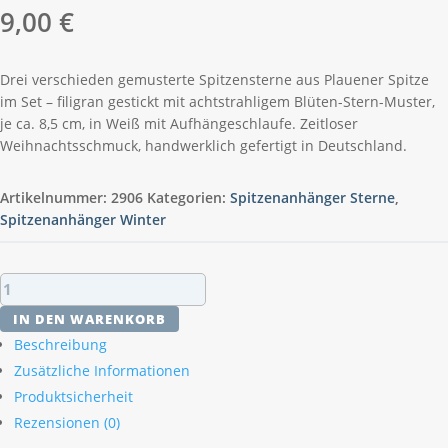
9,00
€
Drei verschieden gemusterte Spitzensterne aus Plauener Spitze
im Set – filigran gestickt mit achtstrahligem Blüten-Stern-Muster,
je ca. 8,5 cm, in Weiß mit Aufhängeschlaufe. Zeitloser
Weihnachtsschmuck, handwerklich gefertigt in Deutschland.
Artikelnummer:
2906
Kategorien:
Spitzenanhänger Sterne
,
Spitzenanhänger Winter
Plauener
Spitze
IN DEN WARENKORB
Stern-
Beschreibung
Anhänger
Zusätzliche Informationen
3er
Produktsicherheit
Set
Menge
Rezensionen (0)