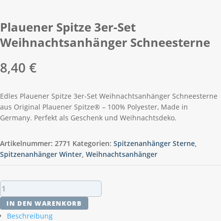
Plauener Spitze 3er-Set
Weihnachtsanhänger Schneesterne
8,40
€
Edles Plauener Spitze 3er-Set Weihnachtsanhänger Schneesterne
aus Original Plauener Spitze® – 100% Polyester, Made in
Germany. Perfekt als Geschenk und Weihnachtsdeko.
Artikelnummer:
2771
Kategorien:
Spitzenanhänger Sterne
,
Spitzenanhänger Winter
,
Weihnachtsanhänger
Plauener
Spitze
IN DEN WARENKORB
3er-
Beschreibung
Set