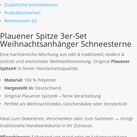
Zusätzliche Informationen
Weihnachtsanhänger
Produktsicherheit
Schneesterne
Menge
Rezensionen (0)
Plauener Spitze 3er-Set
Weihnachtsanhänger Schneesterne
Eine harmonische Mischung aus
edel & traditionell
,
modern &
schlicht
und
emotionaler Weihnachtsstimmung
. Original
Plauener
Spitze®
in feiner Handarbeitsqualität.
Material:
100 % Polyester
Hergestellt in:
Deutschland
Original Plauener Spitze® – feine Verarbeitung
Perfekt als Weihnachtsdeko, Geschenkidee oder Fensterbild
Ideal zum Dekorieren, Verschenken oder zum Sammeln — bringt
traditionelle Handwerkskunst in Ihr Zuhause.
Pflegehinweis:
Schonend von Hand oder im Schonwaschgang