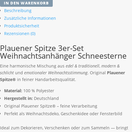
IN DEN WARENKORB
3er-
Beschreibung
Set
Zusätzliche Informationen
Weihnachtsanhänger
Produktsicherheit
Schneesterne
Menge
Rezensionen (0)
Plauener Spitze 3er-Set
Weihnachtsanhänger Schneesterne
Eine harmonische Mischung aus
edel & traditionell
,
modern &
schlicht
und
emotionaler Weihnachtsstimmung
. Original
Plauener
Spitze®
in feiner Handarbeitsqualität.
Material:
100 % Polyester
Hergestellt in:
Deutschland
Original Plauener Spitze® – feine Verarbeitung
Perfekt als Weihnachtsdeko, Geschenkidee oder Fensterbild
Ideal zum Dekorieren, Verschenken oder zum Sammeln — bringt