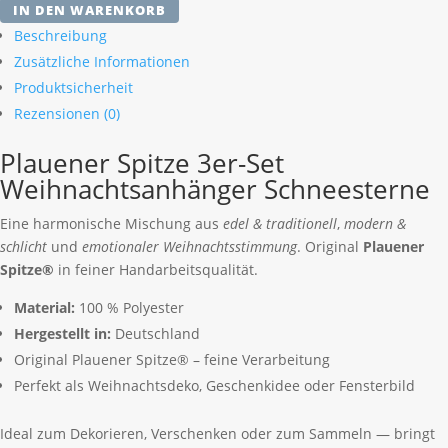
IN DEN WARENKORB
3er-
Beschreibung
Set
Zusätzliche Informationen
Weihnachtsanhänger
Produktsicherheit
Schneesterne
Menge
Rezensionen (0)
Plauener Spitze 3er-Set
Weihnachtsanhänger Schneesterne
Eine harmonische Mischung aus
edel & traditionell
,
modern &
schlicht
und
emotionaler Weihnachtsstimmung
. Original
Plauener
Spitze®
in feiner Handarbeitsqualität.
Material:
100 % Polyester
Hergestellt in:
Deutschland
Original Plauener Spitze® – feine Verarbeitung
Perfekt als Weihnachtsdeko, Geschenkidee oder Fensterbild
Ideal zum Dekorieren, Verschenken oder zum Sammeln — bringt