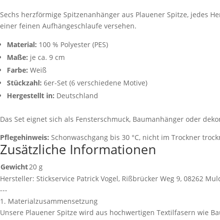
Blumenmotive,
Sechs herzförmige Spitzenanhänger aus Plauener Spitze, jedes He
9
einer feinen Aufhängeschlaufe versehen.
cm
Menge
Material:
100 % Polyester (PES)
Maße:
je ca. 9 cm
Farbe:
Weiß
Stückzahl:
6er-Set (6 verschiedene Motive)
Hergestellt in:
Deutschland
Das Set eignet sich als Fensterschmuck, Baumanhänger oder dekor
Pflegehinweis:
Schonwaschgang bis 30 °C, nicht im Trockner trock
Zusätzliche Informationen
Gewicht
20 g
Hersteller:
Stickservice Patrick Vogel, Rißbrücker Weg 9, 08262 Mu
---
1. Materialzusammensetzung
Unsere Plauener Spitze wird aus hochwertigen Textilfasern wie B