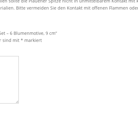
len sollte die Plauener Spitze nicht in unmittelbarem Kontakt mi
rialien. Bitte vermeiden Sie den Kontakt mit offenen Flammen ode
Set – 6 Blumenmotive, 9 cm“
r sind mit
*
markiert