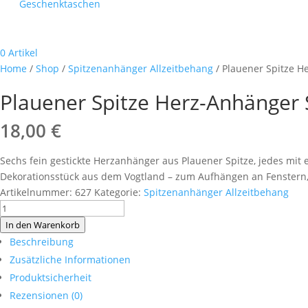
Geschenktaschen
0 Artikel
Home
/
Shop
/
Spitzenanhänger Allzeitbehang
/ Plauener Spitze H
Plauener Spitze Herz-Anhänger 
18,00
€
Sechs fein gestickte Herzanhänger aus Plauener Spitze, jedes mit
Dekorationsstück aus dem Vogtland – zum Aufhängen an Fenstern,
Artikelnummer:
627
Kategorie:
Spitzenanhänger Allzeitbehang
Plauener
Spitze
In den Warenkorb
Herz-
Beschreibung
Anhänger
Zusätzliche Informationen
Set
Produktsicherheit
–
Rezensionen (0)
6