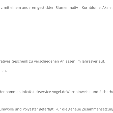
rz mit einem anderen gestickten Blumenmotiv – Kornblume, Akelei,
atives Geschenk zu verschiedenen Anlässen im Jahresverlauf.
nen.
ldenhammer, info@stickservice-vogel.de
Warnhinweise und Sicherhe
aumwolle und Polyester gefertigt. Für die genaue Zusammensetzung