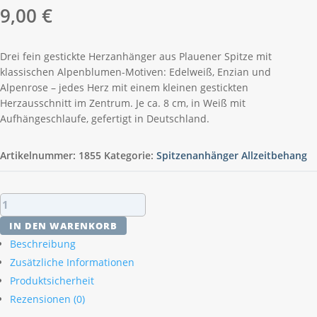
9,00
€
Drei fein gestickte Herzanhänger aus Plauener Spitze mit
klassischen Alpenblumen-Motiven: Edelweiß, Enzian und
Alpenrose – jedes Herz mit einem kleinen gestickten
Herzausschnitt im Zentrum. Je ca. 8 cm, in Weiß mit
Aufhängeschlaufe, gefertigt in Deutschland.
Artikelnummer:
1855
Kategorie:
Spitzenanhänger Allzeitbehang
Plauener
Spitze
IN DEN WARENKORB
Herz-
Beschreibung
Anhänger
Zusätzliche Informationen
Alpenblumen
Produktsicherheit
3er
Set
Rezensionen (0)
Menge