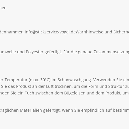
nen.
ldenhammer, info@stickservice-vogel.de
Warnhinweise und Sicherhe
aumwolle und Polyester gefertigt. Für die genaue Zusammensetzung
ger Temperatur (max. 30°C) im Schonwaschgang. Verwenden Sie ein
Sie das Produkt an der Luft trocknen, um die Form und Struktur 
wenden Sie ein Tuch zwischen dem Bügeleisen und dem Produkt, u
äglichen Materialien gefertigt. Wenn Sie empfindlich auf bestimmt