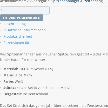
Artikelnummer:
768
Kategorie:
Spitzenanhänger Allzeitbehang
Plauener
Spitze
IN DEN WARENKORB
Anhänger
Beschreibung
Set
Zusätzliche Informationen
Vier
Produktsicherheit
Jahreszeiten
–
Rezensionen (0)
4er,
9
Vier Spitzenanhänger aus Plauener Spitze, fein gestickt – jedes M
cm
kahler Baum für den Winter.
Menge
Material:
100 % Polyester (PES)
Maße:
je ca. 9 cm
Farbe:
Weiß
Stückzahl:
4er-Set (4 verschiedene Motive)
Hergestellt in:
Deutschland
Das Set lässt sich das ganze Jahr über einsetzen – als Fenstersc