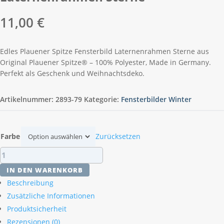
11,00
€
Edles Plauener Spitze Fensterbild Laternenrahmen Sterne aus
Original Plauener Spitze® – 100% Polyester, Made in Germany.
Perfekt als Geschenk und Weihnachtsdeko.
Artikelnummer:
2893-79
Kategorie:
Fensterbilder Winter
Farbe
Zurücksetzen
Plauener
Spitze
IN DEN WARENKORB
Fensterbild
Beschreibung
Laternenrahmen
Zusätzliche Informationen
Sterne
Produktsicherheit
Menge
Rezensionen (0)