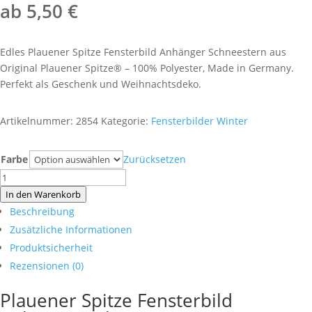
ab
5,50
€
Edles Plauener Spitze Fensterbild Anhänger Schneestern aus
Original Plauener Spitze® – 100% Polyester, Made in Germany.
Perfekt als Geschenk und Weihnachtsdeko.
Artikelnummer:
2854
Kategorie:
Fensterbilder Winter
Farbe
Zurücksetzen
Plauener
Spitze
In den Warenkorb
Fensterbild
Beschreibung
Anhänger
Zusätzliche Informationen
Schneestern
Produktsicherheit
Menge
Rezensionen (0)
Plauener Spitze Fensterbild