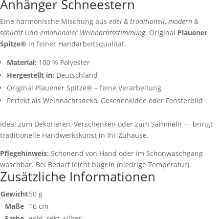
Anhänger Schneestern
Eine harmonische Mischung aus
edel & traditionell
,
modern &
schlicht
und
emotionaler Weihnachtsstimmung
. Original
Plauener
Spitze®
in feiner Handarbeitsqualität.
Material:
100 % Polyester
Hergestellt in:
Deutschland
Original Plauener Spitze® – feine Verarbeitung
Perfekt als Weihnachtsdeko, Geschenkidee oder Fensterbild
Ideal zum Dekorieren, Verschenken oder zum Sammeln — bringt
traditionelle Handwerkskunst in Ihr Zuhause.
Pflegehinweis:
Schonend von Hand oder im Schonwaschgang
waschbar. Bei Bedarf leicht bügeln (niedrige Temperatur).
Zusätzliche Informationen
Gewicht
50 g
Maße
16 cm
Farbe
gold, sekt, silber