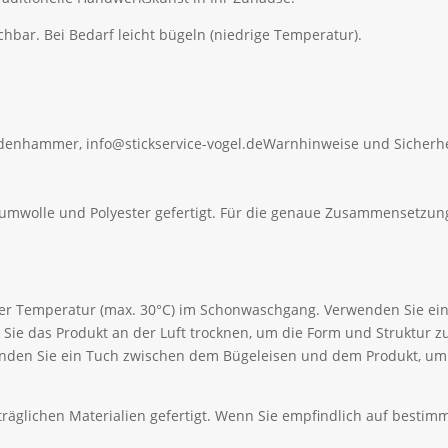
r. Bei Bedarf leicht bügeln (niedrige Temperatur).
ldenhammer, info@stickservice-vogel.de
Warnhinweise und Sicherhe
aumwolle und Polyester gefertigt. Für die genaue Zusammensetzung
ger Temperatur (max. 30°C) im Schonwaschgang. Verwenden Sie ein
Sie das Produkt an der Luft trocknen, um die Form und Struktur 
wenden Sie ein Tuch zwischen dem Bügeleisen und dem Produkt, u
äglichen Materialien gefertigt. Wenn Sie empfindlich auf bestimmt