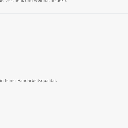
t als Geschenk und Weihnachtsdeko.
in feiner Handarbeitsqualität.