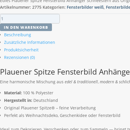
Edles Plauener Spitze Fensterbild Anhänger Schneestern aus Orig
Artikelnummer:
2775
Kategorien:
Fensterbilder weiß
,
Fensterbild
Plauener
Spitze
IN DEN WARENKORB
Fensterbild
Beschreibung
Anhänger
Zusätzliche Informationen
Schneestern
Produktsicherheit
Menge
Rezensionen (0)
Plauener Spitze Fensterbild Anhäng
Eine harmonische Mischung aus
edel & traditionell
,
modern & schlic
Material:
100 % Polyester
Hergestellt in:
Deutschland
Original Plauener Spitze® – feine Verarbeitung
Perfekt als Weihnachtsdeko, Geschenkidee oder Fensterbild
Ideal zum Dekorieren, Verschenken oder zum Sammeln — bringt tr