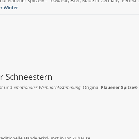
inal Plauener Spitze® – 100% Polyester, Made in Germany. Perfek
er Winter
er Schneestern
ht
und
emotionaler Weihnachtsstimmung
. Original
Plauener Spitze®
aditionelle Handwerkskunst in Ihr Zuhause.