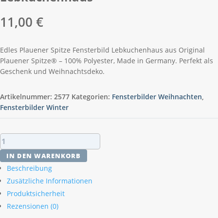
11,00
€
Edles Plauener Spitze Fensterbild Lebkuchenhaus aus Original
Plauener Spitze® – 100% Polyester, Made in Germany. Perfekt als
Geschenk und Weihnachtsdeko.
Artikelnummer:
2577
Kategorien:
Fensterbilder Weihnachten
,
Fensterbilder Winter
Plauener
Spitze
IN DEN WARENKORB
Fensterbild
Beschreibung
Lebkuchenhaus
Zusätzliche Informationen
Menge
Produktsicherheit
Rezensionen (0)