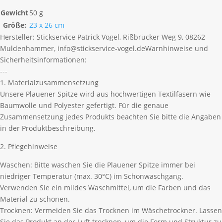
Gewicht
50 g
Größe:
23 x 26 cm
Hersteller:
Stickservice Patrick Vogel, Rißbrücker Weg 9, 08262
Muldenhammer, info@stickservice-vogel.de
Warnhinweise und
Sicherheitsinformationen:
---
1. Materialzusammensetzung
Unsere Plauener Spitze wird aus hochwertigen Textilfasern wie
Baumwolle und Polyester gefertigt. Für die genaue
Zusammensetzung jedes Produkts beachten Sie bitte die Angaben
in der Produktbeschreibung.
2. Pflegehinweise
Waschen: Bitte waschen Sie die Plauener Spitze immer bei
niedriger Temperatur (max. 30°C) im Schonwaschgang.
Verwenden Sie ein mildes Waschmittel, um die Farben und das
Material zu schonen.
Trocknen: Vermeiden Sie das Trocknen im Wäschetrockner. Lassen
Sie das Produkt an der Luft trocknen, um die Form und Struktur zu