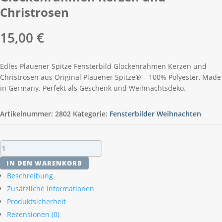
Christrosen
15,00
€
Edles Plauener Spitze Fensterbild Glockenrahmen Kerzen und
Christrosen aus Original Plauener Spitze® – 100% Polyester, Made
in Germany. Perfekt als Geschenk und Weihnachtsdeko.
Artikelnummer:
2802
Kategorie:
Fensterbilder Weihnachten
Plauener
Spitze
IN DEN WARENKORB
Fensterbild
Beschreibung
Glockenrahmen
Zusätzliche Informationen
Kerzen
Produktsicherheit
und
Christrosen
Rezensionen (0)