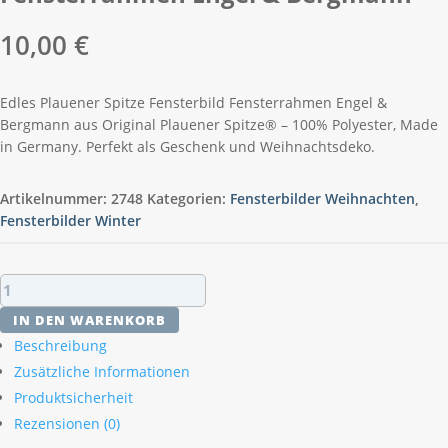
10,00
€
Edles Plauener Spitze Fensterbild Fensterrahmen Engel &
Bergmann aus Original Plauener Spitze® – 100% Polyester, Made
in Germany. Perfekt als Geschenk und Weihnachtsdeko.
Artikelnummer:
2748
Kategorien:
Fensterbilder Weihnachten
,
Fensterbilder Winter
Plauener
Spitze
IN DEN WARENKORB
Fensterbild
Beschreibung
Fensterrahmen
Zusätzliche Informationen
Engel
Produktsicherheit
&
Bergmann
Rezensionen (0)
Menge