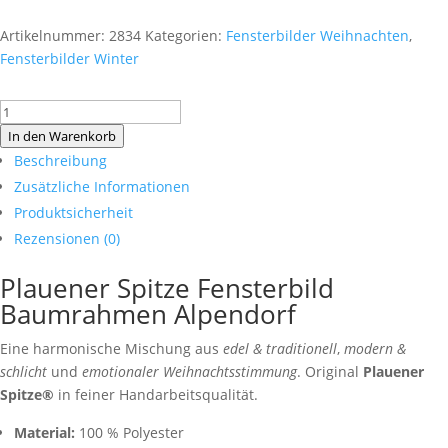
Artikelnummer:
2834
Kategorien:
Fensterbilder Weihnachten
,
Fensterbilder Winter
Plauener
Spitze
In den Warenkorb
Fensterbild
Beschreibung
Baumrahmen
Zusätzliche Informationen
Alpendorf
Produktsicherheit
Menge
Rezensionen (0)
Plauener Spitze Fensterbild
Baumrahmen Alpendorf
Eine harmonische Mischung aus
edel & traditionell
,
modern &
schlicht
und
emotionaler Weihnachtsstimmung
. Original
Plauener
Spitze®
in feiner Handarbeitsqualität.
Material:
100 % Polyester