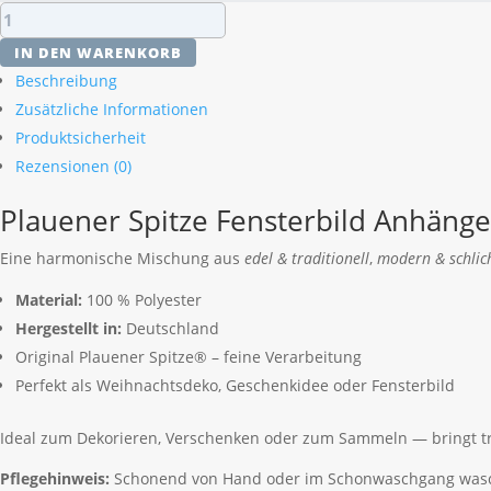
Plauener
Spitze
IN DEN WARENKORB
Fensterbild
Beschreibung
Anhänger
Zusätzliche Informationen
Glocke
Produktsicherheit
mit
Tannenbaum
Rezensionen (0)
3-
Plauener Spitze Fensterbild Anhäng
D
Menge
Eine harmonische Mischung aus
edel & traditionell
,
modern & schlic
Material:
100 % Polyester
Hergestellt in:
Deutschland
Original Plauener Spitze® – feine Verarbeitung
Perfekt als Weihnachtsdeko, Geschenkidee oder Fensterbild
Ideal zum Dekorieren, Verschenken oder zum Sammeln — bringt tr
Pflegehinweis:
Schonend von Hand oder im Schonwaschgang waschba