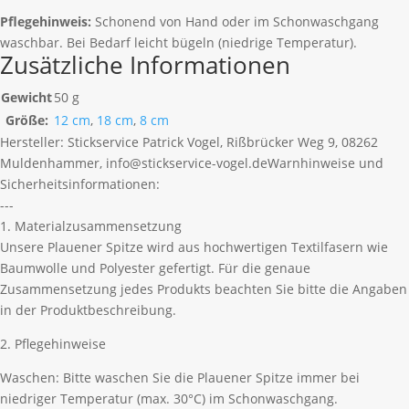
Pflegehinweis:
Schonend von Hand oder im Schonwaschgang
waschbar. Bei Bedarf leicht bügeln (niedrige Temperatur).
Zusätzliche Informationen
Gewicht
50 g
Größe:
12 cm
,
18 cm
,
8 cm
Hersteller:
Stickservice Patrick Vogel, Rißbrücker Weg 9, 08262
Muldenhammer, info@stickservice-vogel.de
Warnhinweise und
Sicherheitsinformationen:
---
1. Materialzusammensetzung
Unsere Plauener Spitze wird aus hochwertigen Textilfasern wie
Baumwolle und Polyester gefertigt. Für die genaue
Zusammensetzung jedes Produkts beachten Sie bitte die Angaben
in der Produktbeschreibung.
2. Pflegehinweise
Waschen: Bitte waschen Sie die Plauener Spitze immer bei
niedriger Temperatur (max. 30°C) im Schonwaschgang.