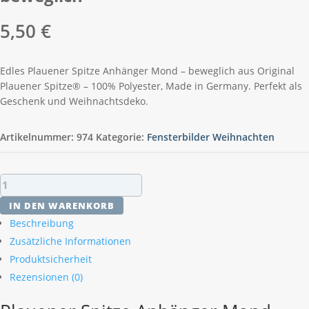
5,50
€
Edles Plauener Spitze Anhänger Mond – beweglich aus Original
Plauener Spitze® – 100% Polyester, Made in Germany. Perfekt als
Geschenk und Weihnachtsdeko.
Artikelnummer:
974
Kategorie:
Fensterbilder Weihnachten
Plauener
Spitze
IN DEN WARENKORB
Anhänger
Beschreibung
Mond
Zusätzliche Informationen
-
Produktsicherheit
beweglich
Menge
Rezensionen (0)