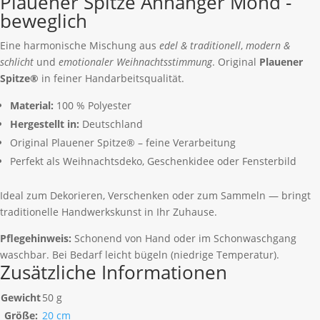
Plauener Spitze Anhänger Mond -
beweglich
Eine harmonische Mischung aus
edel & traditionell
,
modern &
schlicht
und
emotionaler Weihnachtsstimmung
. Original
Plauener
Spitze®
in feiner Handarbeitsqualität.
Material:
100 % Polyester
Hergestellt in:
Deutschland
Original Plauener Spitze® – feine Verarbeitung
Perfekt als Weihnachtsdeko, Geschenkidee oder Fensterbild
Ideal zum Dekorieren, Verschenken oder zum Sammeln — bringt
traditionelle Handwerkskunst in Ihr Zuhause.
Pflegehinweis:
Schonend von Hand oder im Schonwaschgang
waschbar. Bei Bedarf leicht bügeln (niedrige Temperatur).
Zusätzliche Informationen
Gewicht
50 g
Größe:
20 cm