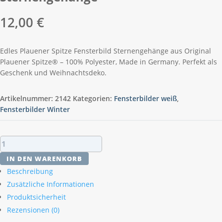
12,00
€
Edles Plauener Spitze Fensterbild Sternengehänge aus Original
Plauener Spitze® – 100% Polyester, Made in Germany. Perfekt als
Geschenk und Weihnachtsdeko.
Artikelnummer:
2142
Kategorien:
Fensterbilder weiß
,
Fensterbilder Winter
Plauener
Spitze
IN DEN WARENKORB
Fensterbild
Beschreibung
Sternengehänge
Zusätzliche Informationen
Menge
Produktsicherheit
Rezensionen (0)