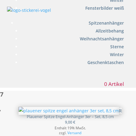
Winter
Fensterbilder weiß
Spitzenanhänger
Allzeitbehang
Weihnachtsanhänger
Sterne
Winter
Geschenktaschen
0 Artikel
7
Plauener Spitze Engel-Anhänger 3er – Set, 8,5 cm
9,00
€
Enthält 19% MwSt.
zzgl.
Versand