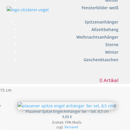
Winter
Fensterbilder weiß
Spitzenanhänger
Allzeitbehang
Weihnachtsanhänger
Sterne
Winter
Geschenktaschen
0 Artikel
15 cm
Plauener Spitze Engel-Anhänger 3er – Set, 8,5 cm
9,00
€
Enthält 19% MwSt.
zzgl.
Versand